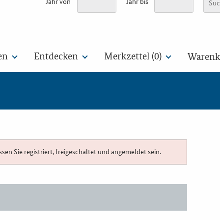
Jahr von
Jahr bis
en
Entdecken
Merkzettel (
0
)
Warenko
n Sie registriert, freigeschaltet und angemeldet sein.