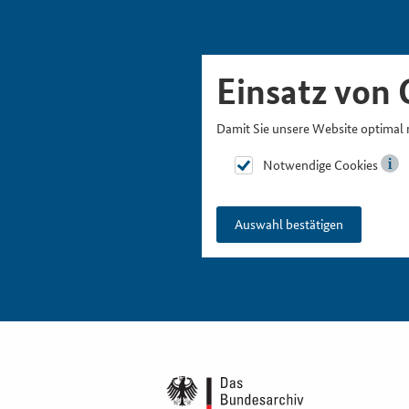
Skipnavigation
Zur Hauptnavigation
Zur Metanavigation
Zur Suche
Zum Inhalt
Zur Fußnavigation
Einsatz von 
Damit Sie unsere Website optimal 
Notwendige Cookies
Auswahl bestätigen