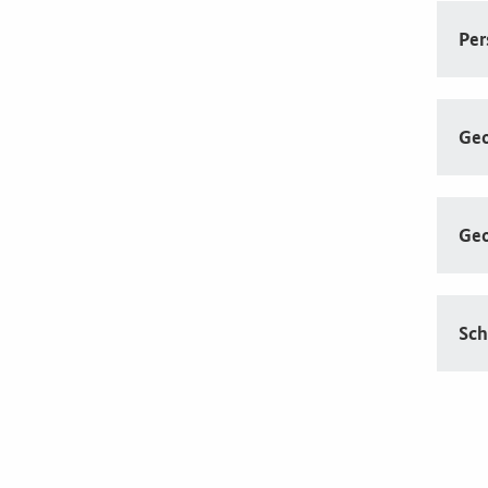
Per
Geo
Geo
Sch