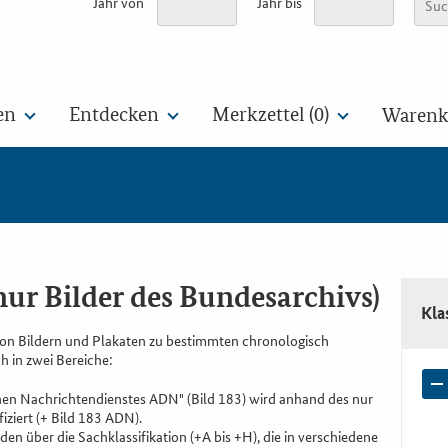
Jahr von
Jahr bis
en
Entdecken
Merkzettel (
0
)
Warenko
nur Bilder des Bundesarchivs)
Kla
 von Bildern und Plakaten zu bestimmten chronologisch
h in zwei Bereiche:
hen Nachrichtendienstes ADN" (Bild 183) wird anhand des nur
iziert (+ Bild 183 ADN).
en über die Sachklassifikation (+A bis +H), die in verschiedene