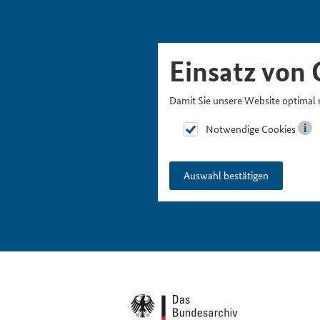
Skipnavigation
Zur Hauptnavigation
Zur Metanavigation
Zur Suche
Zum Inhalt
Zur Fußnavigation
Einsatz von 
Damit Sie unsere Website optimal 
Notwendige Cookies
Auswahl bestätigen