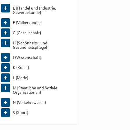
E {Handel und Industrie,
Gewerbekunde}
F {Völkerkunde}
G {Gesellschaft}
H {Schönheits- und
Gesundheitspflege}
J {Wissenschaft}
K {Kunst}
L {Mode}
M {Staatliche und Soziale
Organisationen}
N {Verkehrswesen}
S {Sport}