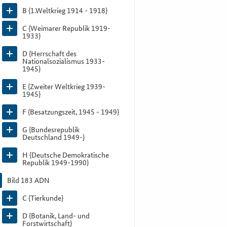
B {1.Weltkrieg 1914 - 1918}
C {Weimarer Republik 1919-
1933}
D {Herrschaft des
Nationalsozialismus 1933-
1945}
E {Zweiter Weltkrieg 1939-
1945}
F {Besatzungszeit, 1945 - 1949}
G {Bundesrepublik
Deutschland 1949-}
H {Deutsche Demokratische
Republik 1949-1990}
Bild 183 ADN
C {Tierkunde}
D {Botanik, Land- und
Forstwirtschaft}