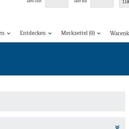
Jahr von
Jahr bis
en
Entdecken
Merkzettel (
0
)
Warenko