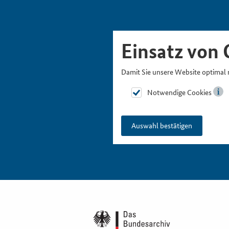
Skipnavigation
Zur Hauptnavigation
Zur Metanavigation
Zur Suche
Zum Inhalt
Zur Fußnavigation
Einsatz von 
Damit Sie unsere Website optimal 
Notwendige Cookies
Auswahl bestätigen