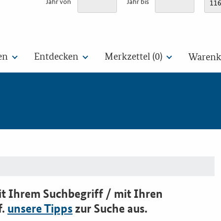
Jahr von
Jahr bis
en
Entdecken
Merkzettel (
0
)
Warenko
t Ihrem Suchbegriff / mit Ihren
f.
unsere Tipps
zur Suche aus.