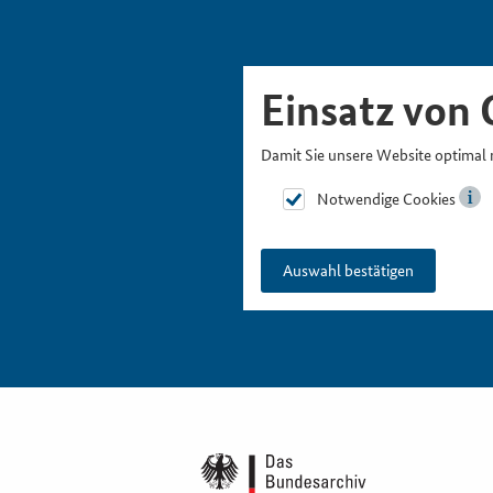
Skipnavigation
Zur Hauptnavigation
Zur Metanavigation
Zur Suche
Zum Inhalt
Zur Fußnavigation
Einsatz von 
Damit Sie unsere Website optimal 
Notwendige Cookies
Auswahl bestätigen