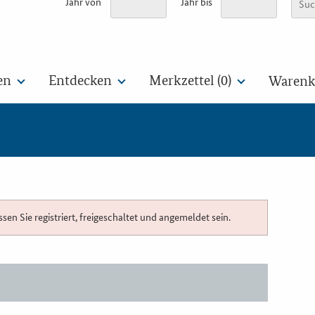
Jahr von
Jahr bis
en
Entdecken
Merkzettel (
0
)
Warenko
n Sie registriert, freigeschaltet und angemeldet sein.