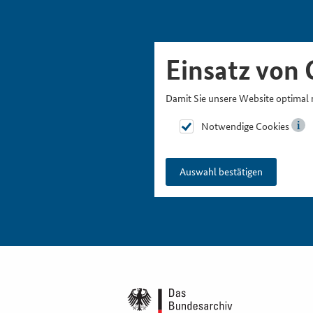
Skipnavigation
Zur Hauptnavigation
Zur Metanavigation
Zur Suche
Zum Inhalt
Zur Fußnavigation
Einsatz von 
Damit Sie unsere Website optimal 
Notwendige Cookies
Auswahl bestätigen