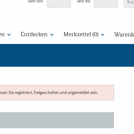
Jahr von
Jahr bis
en
Entdecken
Merkzettel (
0
)
Warenko
n Sie registriert, freigeschaltet und angemeldet sein.