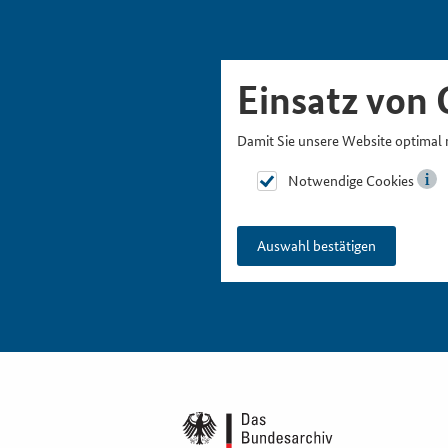
Skipnavigation
Zur Hauptnavigation
Zur Metanavigation
Zur Suche
Zum Inhalt
Zur Fußnavigation
Einsatz von 
Damit Sie unsere Website optimal 
Notwendige Cookies
Auswahl bestätigen