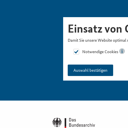
Skipnavigation
Zur Hauptnavigation
Zur Metanavigation
Zur Suche
Zum Inhalt
Zur Fußnavigation
Einsatz von 
Damit Sie unsere Website optimal 
Notwendige Cookies
Auswahl bestätigen