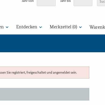
Jahr von
Jahr bis
en
Entdecken
Merkzettel (
0
)
Warenko
n Sie registriert, freigeschaltet und angemeldet sein.