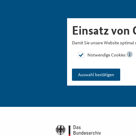
Skipnavigation
Zur Hauptnavigation
Zur Metanavigation
Zur Suche
Zum Inhalt
Zur Fußnavigation
Einsatz von 
Damit Sie unsere Website optimal 
Notwendige Cookies
Auswahl bestätigen