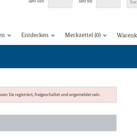
Jahr von
Jahr bis
en
Entdecken
Merkzettel (
0
)
Warenko
n Sie registriert, freigeschaltet und angemeldet sein.