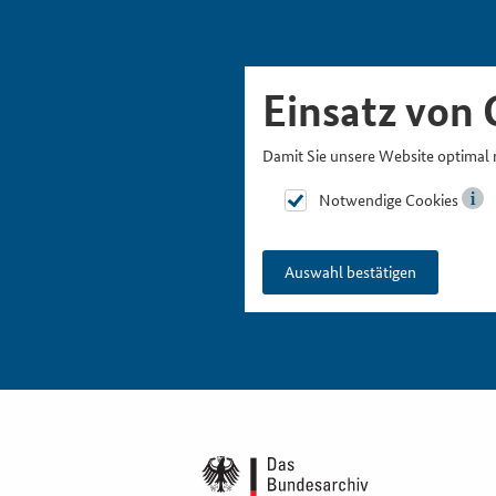
Skipnavigation
Zur Hauptnavigation
Zur Metanavigation
Zur Suche
Zum Inhalt
Zur Fußnavigation
Einsatz von 
Damit Sie unsere Website optimal 
Notwendige Cookies
Auswahl bestätigen