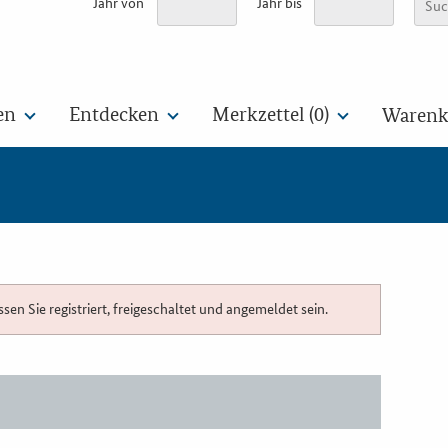
Jahr von
Jahr bis
en
Entdecken
Merkzettel (
0
)
Warenko
n Sie registriert, freigeschaltet und angemeldet sein.