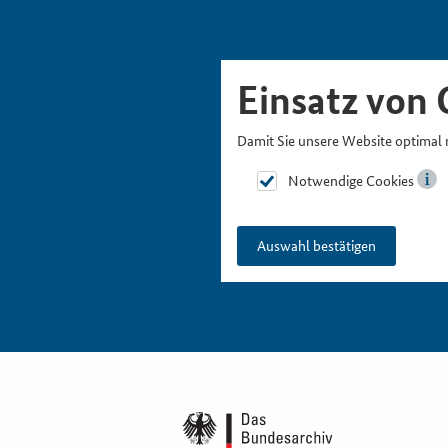
Skipnavigation
Zur Hauptnavigation
Zur Metanavigation
Zur Suche
Zum Inhalt
Zur Fußnavigation
Einsatz von 
Damit Sie unsere Website optimal 
Notwendige Cookies
Auswahl bestätigen