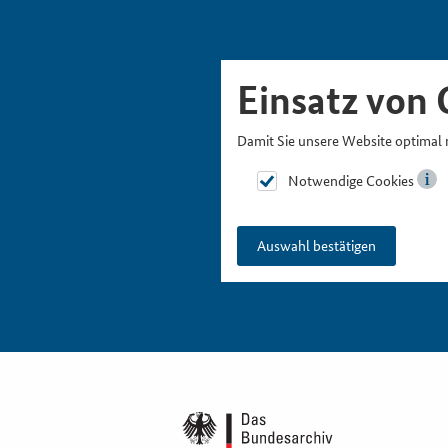
Skipnavigation
Zur Hauptnavigation
Zur Metanavigation
Zur Suche
Zum Inhalt
Zur Fußnavigation
Einsatz von 
Damit Sie unsere Website optimal 
Notwendige Cookies
Auswahl bestätigen