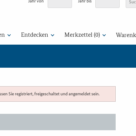
Jahr von
Jahr bis
en
Entdecken
Merkzettel (
0
)
Warenko
n Sie registriert, freigeschaltet und angemeldet sein.