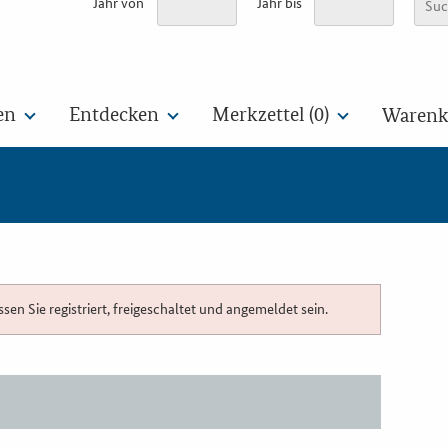
Jahr von
Jahr bis
en
Entdecken
Merkzettel (
0
)
Warenko
n Sie registriert, freigeschaltet und angemeldet sein.