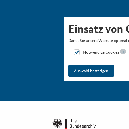
Skipnavigation
Zur Hauptnavigation
Zur Metanavigation
Zur Suche
Zum Inhalt
Zur Fußnavigation
Einsatz von 
Damit Sie unsere Website optimal 
Notwendige Cookies
Auswahl bestätigen