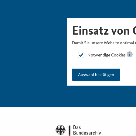
Skipnavigation
Zur Hauptnavigation
Zur Metanavigation
Zur Suche
Zum Inhalt
Zur Fußnavigation
Einsatz von 
Damit Sie unsere Website optimal 
Notwendige Cookies
Auswahl bestätigen