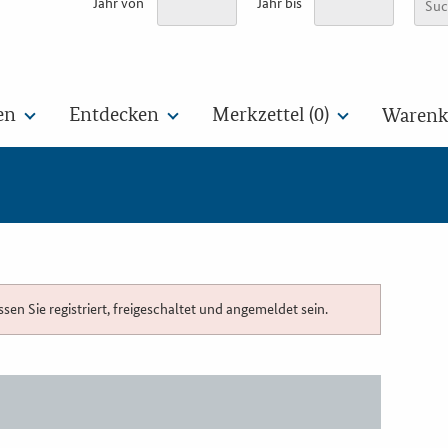
Jahr von
Jahr bis
en
Entdecken
Merkzettel (
0
)
Warenko
n Sie registriert, freigeschaltet und angemeldet sein.