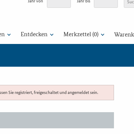
Jahr von
Jahr bis
en
Entdecken
Merkzettel (
0
)
Warenko
n Sie registriert, freigeschaltet und angemeldet sein.