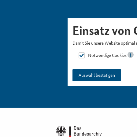
Skipnavigation
Zur Hauptnavigation
Zur Metanavigation
Zur Suche
Zum Inhalt
Zur Fußnavigation
Einsatz von 
Damit Sie unsere Website optimal 
Notwendige Cookies
Auswahl bestätigen