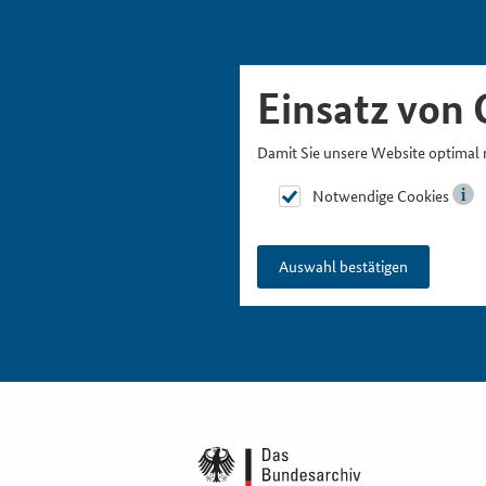
Skipnavigation
Zur Hauptnavigation
Zur Metanavigation
Zur Suche
Zum Inhalt
Zur Fußnavigation
Einsatz von 
Damit Sie unsere Website optimal 
Notwendige Cookies
Auswahl bestätigen