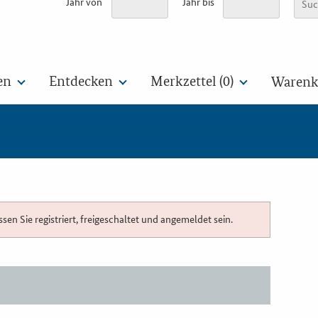
Jahr von
Jahr bis
en
Entdecken
Merkzettel (
0
)
Warenko
n Sie registriert, freigeschaltet und angemeldet sein.