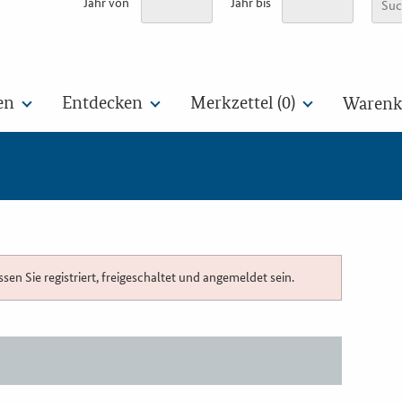
Jahr von
Jahr bis
en
Entdecken
Merkzettel (
0
)
Warenko
n Sie registriert, freigeschaltet und angemeldet sein.