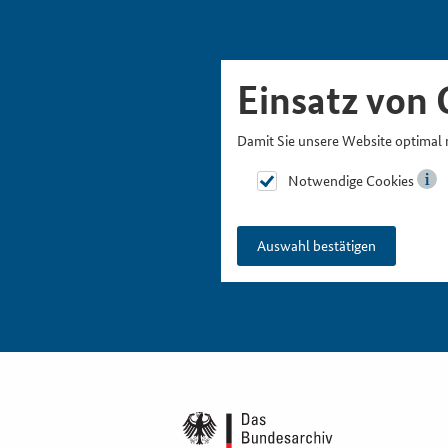
Skipnavigation
Zur Hauptnavigation
Zur Metanavigation
Zur Suche
Zum Inhalt
Zur Fußnavigation
Einsatz von 
Damit Sie unsere Website optimal 
Notwendige Cookies
Auswahl bestätigen