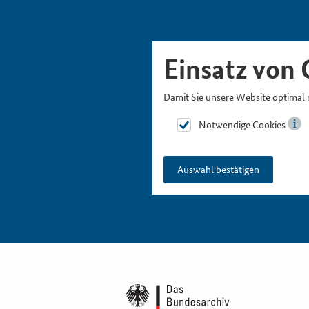
Skipnavigation
Zur Hauptnavigation
Zur Metanavigation
Zur Suche
Zum Inhalt
Zur Fußnavigation
Einsatz von 
Damit Sie unsere Website optimal 
Notwendige Cookies
Auswahl bestätigen