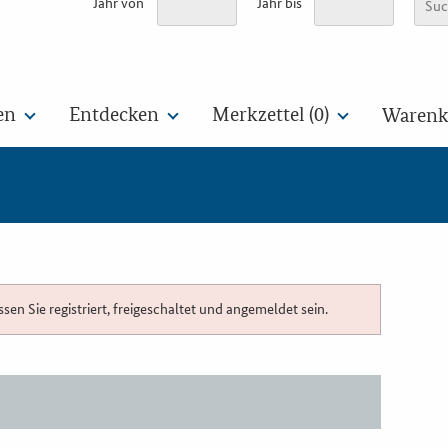
Jahr von
Jahr bis
en
Entdecken
Merkzettel (
0
)
Warenko
n Sie registriert, freigeschaltet und angemeldet sein.