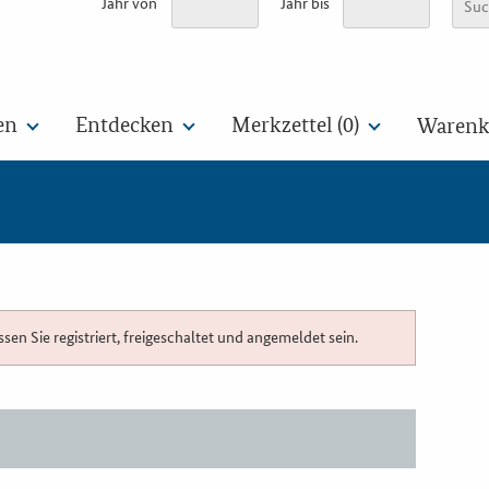
Jahr von
Jahr bis
en
Entdecken
Merkzettel (
0
)
Warenko
n Sie registriert, freigeschaltet und angemeldet sein.