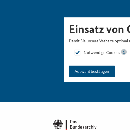
Skipnavigation
Zur Hauptnavigation
Zur Metanavigation
Zur Suche
Zum Inhalt
Zur Fußnavigation
Einsatz von 
Damit Sie unsere Website optimal 
Notwendige Cookies
Auswahl bestätigen