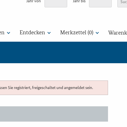
Jahr von
Jahr bis
en
Entdecken
Merkzettel (
0
)
Warenko
n Sie registriert, freigeschaltet und angemeldet sein.