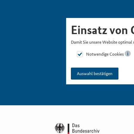
Skipnavigation
Zur Hauptnavigation
Zur Metanavigation
Zur Suche
Zum Inhalt
Zur Fußnavigation
Einsatz von 
Damit Sie unsere Website optimal 
Notwendige Cookies
Auswahl bestätigen