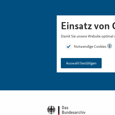
Skipnavigation
Zur Hauptnavigation
Zur Metanavigation
Zur Suche
Zum Inhalt
Zur Fußnavigation
Einsatz von 
Damit Sie unsere Website optimal 
Notwendige Cookies
Auswahl bestätigen