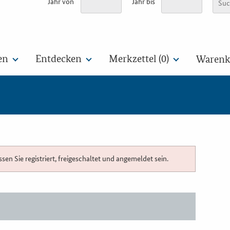
Jahr von
Jahr bis
en
Entdecken
Merkzettel (
0
)
Warenko
n Sie registriert, freigeschaltet und angemeldet sein.