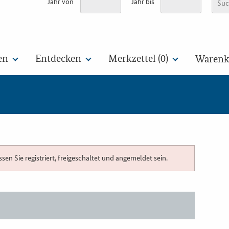
Jahr von
Jahr bis
en
Entdecken
Merkzettel (
0
)
Warenko
n Sie registriert, freigeschaltet und angemeldet sein.