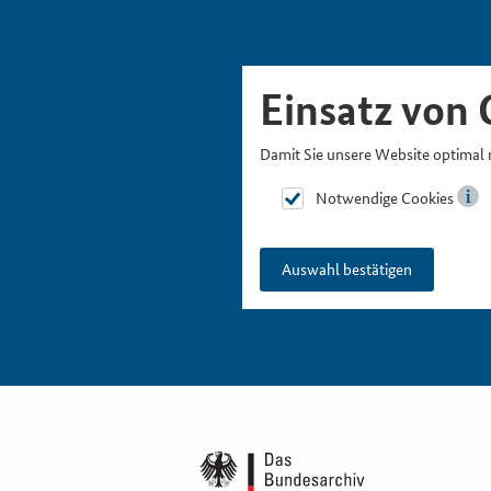
Skipnavigation
Zur Hauptnavigation
Zur Metanavigation
Zur Suche
Zum Inhalt
Zur Fußnavigation
Einsatz von 
Damit Sie unsere Website optimal 
Notwendige Cookies
Auswahl bestätigen