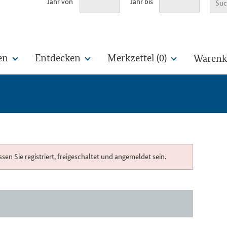
Jahr von
Jahr bis
en
Entdecken
Merkzettel (
0
)
Warenko
n Sie registriert, freigeschaltet und angemeldet sein.