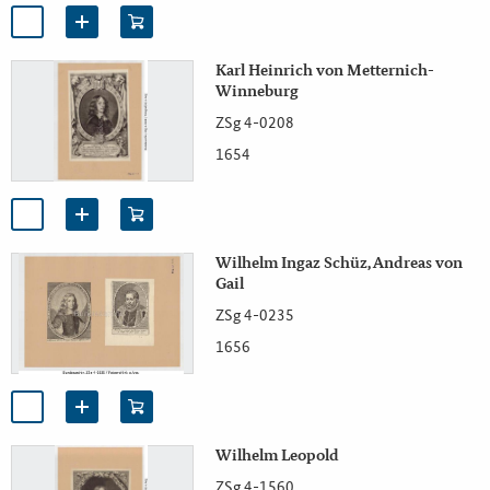
Karl Heinrich von Metternich-
Winneburg
ZSg 4-0208
1654
Wilhelm Ingaz Schüz, Andreas von
Gail
ZSg 4-0235
1656
Wilhelm Leopold
ZSg 4-1560