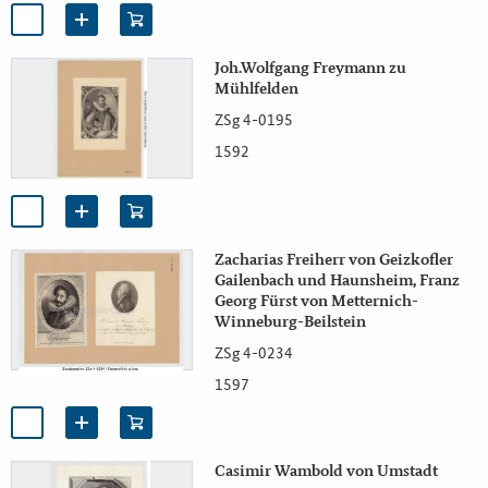
Joh.Wolfgang Freymann zu
Mühlfelden
ZSg 4-0195
1592
Zacharias Freiherr von Geizkofler
Gailenbach und Haunsheim, Franz
Georg Fürst von Metternich-
Winneburg-Beilstein
ZSg 4-0234
1597
Casimir Wambold von Umstadt