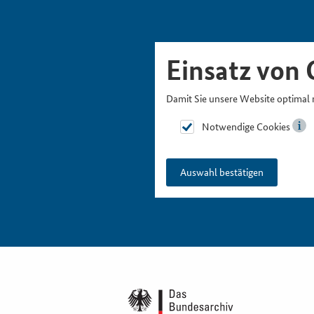
Skipnavigation
Zur Hauptnavigation
Zur Metanavigation
Zur Suche
Zum Inhalt
Zur Fußnavigation
Einsatz von 
Damit Sie unsere Website optimal 
Notwendige Cookies
Auswahl bestätigen