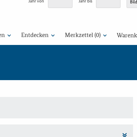
Jahr von
Jahr bis
en
Entdecken
Merkzettel (
0
)
Warenko