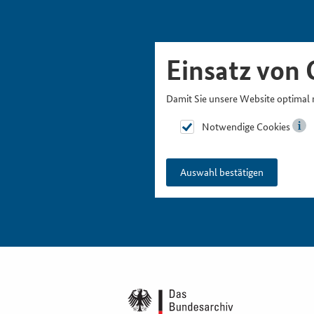
Skipnavigation
Zur Hauptnavigation
Zur Metanavigation
Zur Suche
Zum Inhalt
Zur Fußnavigation
Einsatz von 
Damit Sie unsere Website optimal 
Notwendige Cookies
Auswahl bestätigen