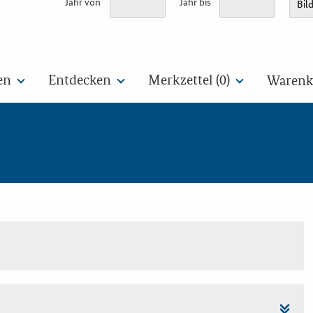
Jahr von
Jahr bis
en
Entdecken
Merkzettel (
0
)
Warenko