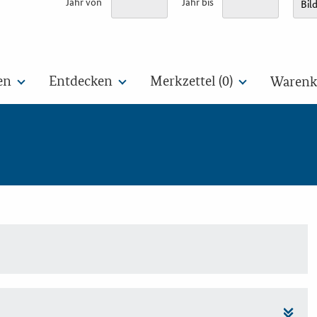
Jahr von
Jahr bis
en
Entdecken
Merkzettel (
0
)
Warenko