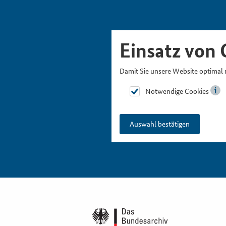
Skipnavigation
Zur Hauptnavigation
Zur Metanavigation
Zur Suche
Zum Inhalt
Zur Fußnavigation
Einsatz von 
Damit Sie unsere Website optimal 
Notwendige Cookies
Auswahl bestätigen