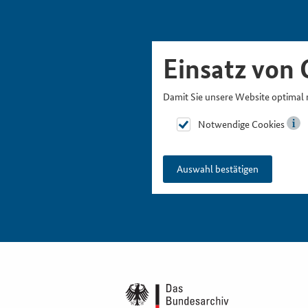
Skipnavigation
Zur Hauptnavigation
Zur Metanavigation
Zur Suche
Zum Inhalt
Zur Fußnavigation
Einsatz von 
Damit Sie unsere Website optimal 
Notwendige Cookies
Auswahl bestätigen