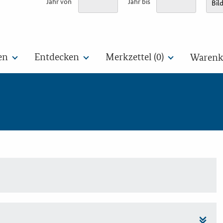
Jahr von
Jahr bis
en
Entdecken
Merkzettel (
0
)
Warenko