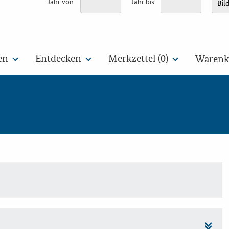
Jahr von
Jahr bis
en
Entdecken
Merkzettel (
0
)
Warenko