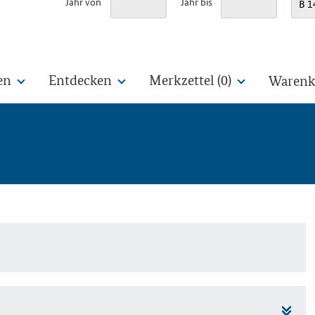
Jahr von
Jahr bis
en
Entdecken
Merkzettel (
0
)
Warenko