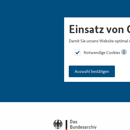
Skipnavigation
Zur Hauptnavigation
Zur Metanavigation
Zur Suche
Zum Inhalt
Zur Fußnavigation
Einsatz von 
Damit Sie unsere Website optimal 
Notwendige Cookies
Auswahl bestätigen