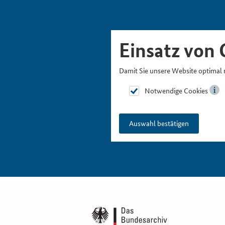
Skipnavigation
Zur Hauptnavigation
Zur Metanavigation
Zur Suche
Zum Inhalt
Zur Fußnavigation
Einsatz von 
Damit Sie unsere Website optimal 
Notwendige Cookies
Auswahl bestätigen