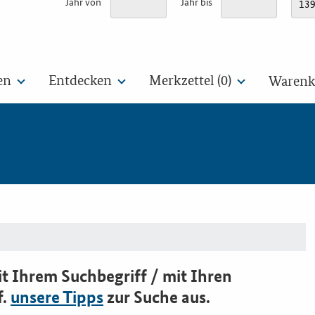
Jahr von
Jahr bis
en
Entdecken
Merkzettel (
0
)
Warenko
t Ihrem Suchbegriff / mit Ihren
f.
unsere Tipps
zur Suche aus.