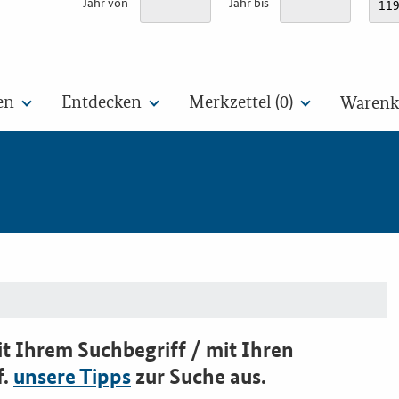
Jahr von
Jahr bis
en
Entdecken
Merkzettel (
0
)
Warenko
t Ihrem Suchbegriff / mit Ihren
f.
unsere Tipps
zur Suche aus.