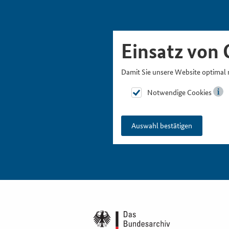
Skipnavigation
Zur Hauptnavigation
Zur Metanavigation
Zur Suche
Zum Inhalt
Zur Fußnavigation
Einsatz von 
Damit Sie unsere Website optimal 
Notwendige Cookies
Auswahl bestätigen