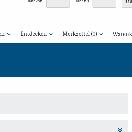
Jahr von
Jahr bis
en
Entdecken
Merkzettel (
0
)
Warenko