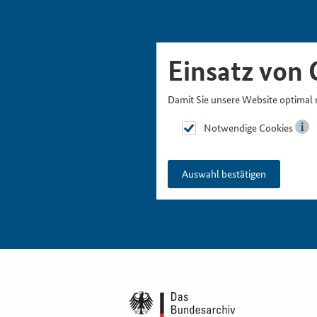
Skipnavigation
Zur Hauptnavigation
Zur Metanavigation
Zur Suche
Zum Inhalt
Zur Fußnavigation
Einsatz von 
Damit Sie unsere Website optimal 
Notwendige Cookies
Auswahl bestätigen