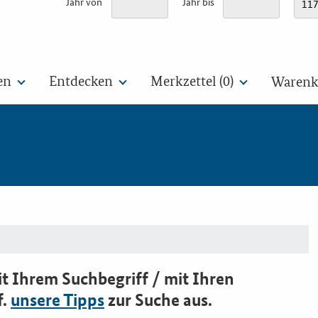
Jahr von
Jahr bis
en
Entdecken
Merkzettel (
0
)
Warenko
t Ihrem Suchbegriff / mit Ihren
f.
unsere Tipps
zur Suche aus.