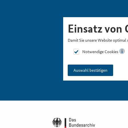
Skipnavigation
Zur Hauptnavigation
Zur Metanavigation
Zur Suche
Zum Inhalt
Zur Fußnavigation
Einsatz von 
Damit Sie unsere Website optimal 
Notwendige Cookies
Auswahl bestätigen