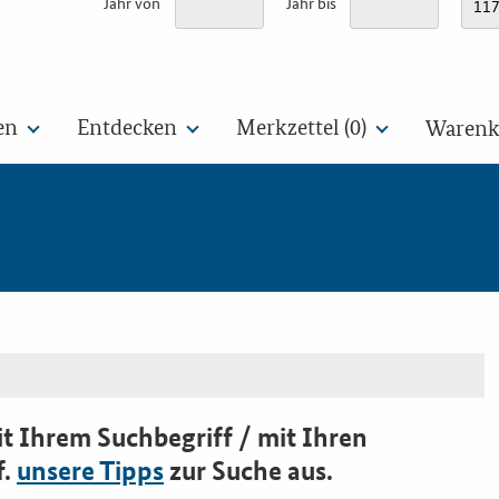
Jahr von
Jahr bis
en
Entdecken
Merkzettel (
0
)
Warenko
t Ihrem Suchbegriff / mit Ihren
f.
unsere Tipps
zur Suche aus.