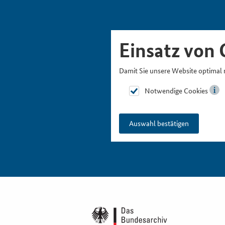
Skipnavigation
Zur Hauptnavigation
Zur Metanavigation
Zur Suche
Zum Inhalt
Zur Fußnavigation
Einsatz von 
Damit Sie unsere Website optimal 
Notwendige Cookies
Auswahl bestätigen