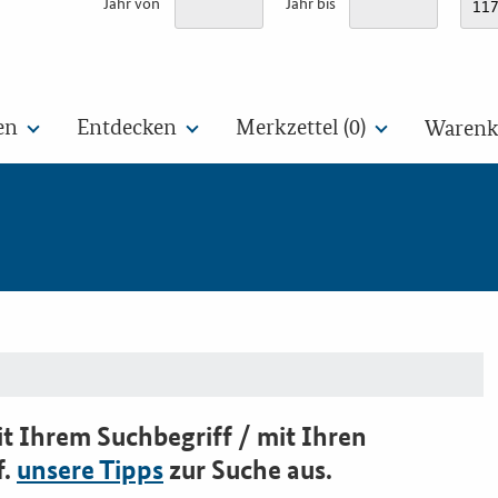
Jahr von
Jahr bis
en
Entdecken
Merkzettel (
0
)
Warenko
t Ihrem Suchbegriff / mit Ihren
f.
unsere Tipps
zur Suche aus.