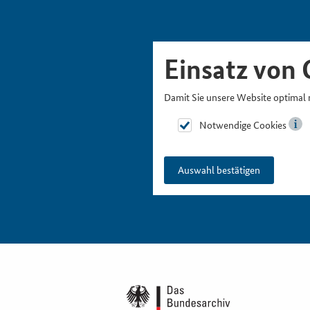
Skipnavigation
Zur Hauptnavigation
Zur Metanavigation
Zur Suche
Zum Inhalt
Zur Fußnavigation
Einsatz von 
Damit Sie unsere Website optimal 
Notwendige Cookies
Auswahl bestätigen