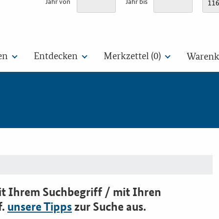
Jahr von
Jahr bis
en
Entdecken
Merkzettel (
0
)
Warenko
t Ihrem Suchbegriff / mit Ihren
f.
unsere Tipps
zur Suche aus.