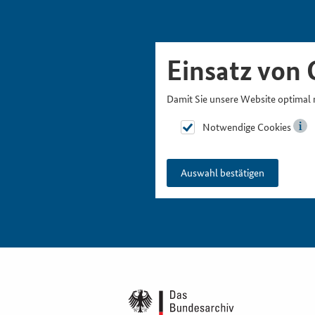
Skipnavigation
Zur Hauptnavigation
Zur Metanavigation
Zur Suche
Zum Inhalt
Zur Fußnavigation
Einsatz von 
Damit Sie unsere Website optimal 
Notwendige Cookies
Auswahl bestätigen