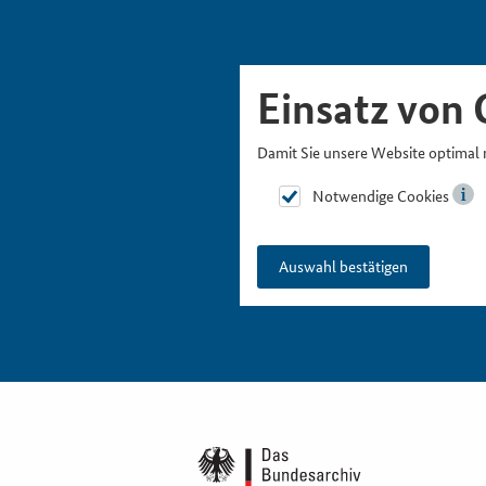
Skipnavigation
Zur Hauptnavigation
Zur Metanavigation
Zur Suche
Zum Inhalt
Zur Fußnavigation
Einsatz von 
Damit Sie unsere Website optimal 
Notwendige Cookies
Auswahl bestätigen