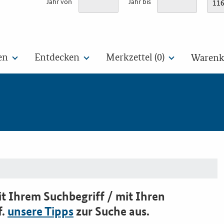
Jahr von
Jahr bis
en
Entdecken
Merkzettel (
0
)
Warenko
t Ihrem Suchbegriff / mit Ihren
f.
unsere Tipps
zur Suche aus.