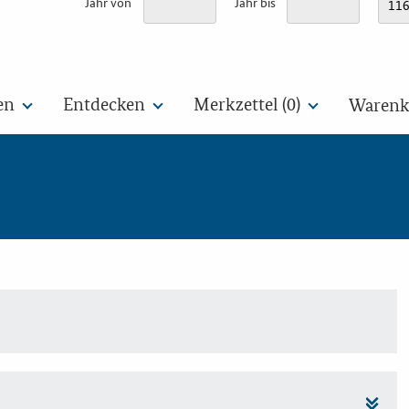
Jahr von
Jahr bis
en
Entdecken
Merkzettel (
0
)
Warenko