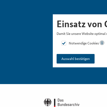
Skipnavigation
Zur Hauptnavigation
Zur Metanavigation
Zur Suche
Zum Inhalt
Zur Fußnavigation
Einsatz von 
Damit Sie unsere Website optimal 
Notwendige Cookies
Auswahl bestätigen