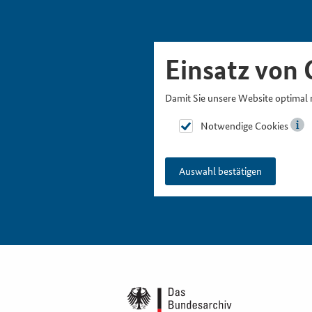
Skipnavigation
Zur Hauptnavigation
Zur Metanavigation
Zur Suche
Zum Inhalt
Zur Fußnavigation
Einsatz von 
Damit Sie unsere Website optimal 
Notwendige Cookies
Auswahl bestätigen