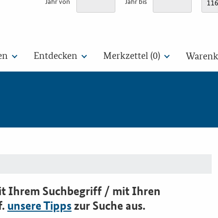
Jahr von
Jahr bis
en
Entdecken
Merkzettel (
0
)
Warenko
t Ihrem Suchbegriff / mit Ihren
f.
unsere Tipps
zur Suche aus.