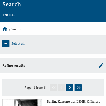
Search
128 Hits
Search
Select all
Refine results
Page
1 from 6
Berlin, Kaserne der LSHH, Offiziere