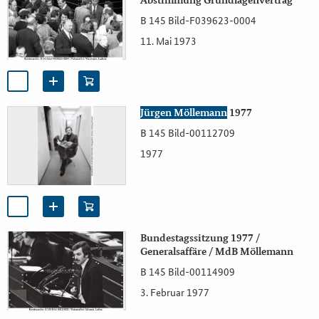
Abstimmung Grundlagenvertrag
B 145 Bild-F039623-0004
11. Mai 1973
Jürgen Möllemann
1977
B 145 Bild-00112709
1977
Bundestagssitzung 1977 /
Generalsaffäre / MdB Möllemann
B 145 Bild-00114909
3. Februar 1977