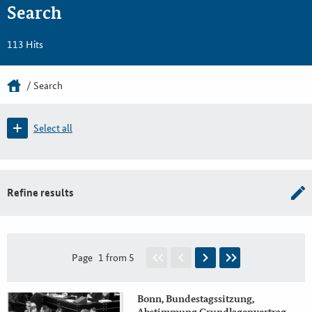
Search
113 Hits
Search
Select all
Refine results
Page
1 from 5
Bonn, Bundestagssitzung,