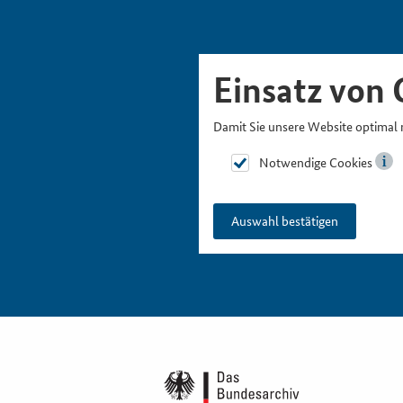
Skipnavigation
Zur Hauptnavigation
Zur Metanavigation
Zur Suche
Zum Inhalt
Zur Fußnavigation
Einsatz von 
Damit Sie unsere Website optimal 
Notwendige Cookies
Auswahl bestätigen