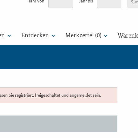
Jahr von
Jahr bis
en
Entdecken
Merkzettel (
0
)
Warenko
n Sie registriert, freigeschaltet und angemeldet sein.