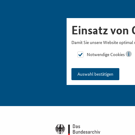
Skipnavigation
Zur Hauptnavigation
Zur Metanavigation
Zur Suche
Zum Inhalt
Zur Fußnavigation
Einsatz von 
Damit Sie unsere Website optimal 
Notwendige Cookies
Auswahl bestätigen