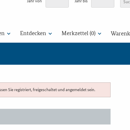
Jahr von
Jahr bis
en
Entdecken
Merkzettel (
0
)
Warenko
n Sie registriert, freigeschaltet und angemeldet sein.