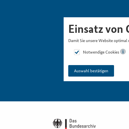
Skipnavigation
Zur Hauptnavigation
Zur Metanavigation
Zur Suche
Zum Inhalt
Zur Fußnavigation
Einsatz von 
Damit Sie unsere Website optimal 
Notwendige Cookies
Auswahl bestätigen