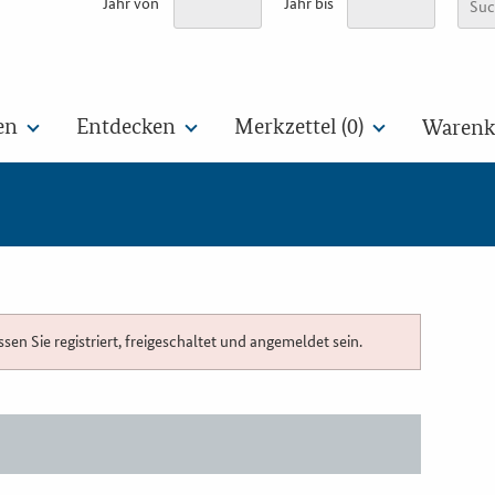
Jahr von
Jahr bis
en
Entdecken
Merkzettel (
0
)
Warenko
n Sie registriert, freigeschaltet und angemeldet sein.