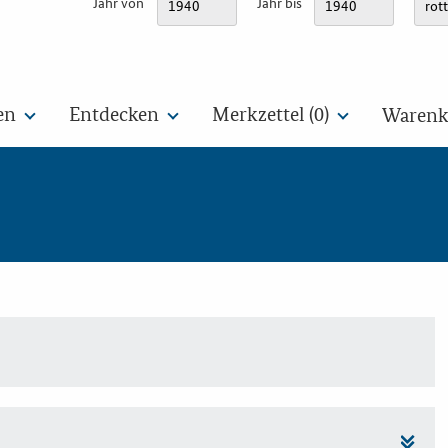
Jahr von
Jahr bis
en
Entdecken
Merkzettel (
0
)
Warenko