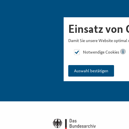
Skipnavigation
Zur Hauptnavigation
Zur Metanavigation
Zur Suche
Zum Inhalt
Zur Fußnavigation
Einsatz von 
Damit Sie unsere Website optimal 
Notwendige Cookies
Auswahl bestätigen