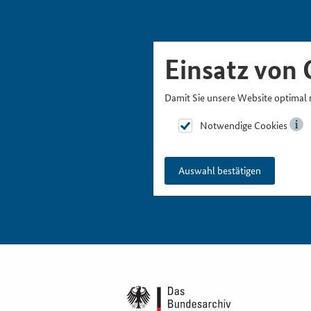
Skipnavigation
Zur Hauptnavigation
Zur Metanavigation
Zur Suche
Zum Inhalt
Zur Fußnavigation
Einsatz von 
Damit Sie unsere Website optimal 
Notwendige Cookies
Auswahl bestätigen