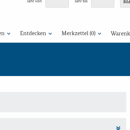
Jahr von
Jahr bis
en
Entdecken
Merkzettel (
0
)
Warenko