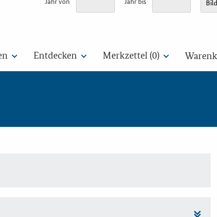
Jahr von
Jahr bis
en
Entdecken
Merkzettel (
0
)
Warenko