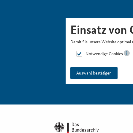
Skipnavigation
Zur Hauptnavigation
Zur Metanavigation
Zur Suche
Zum Inhalt
Zur Fußnavigation
Einsatz von 
Damit Sie unsere Website optimal 
Notwendige Cookies
Auswahl bestätigen