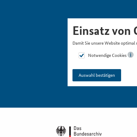
Skipnavigation
Zur Hauptnavigation
Zur Metanavigation
Zur Suche
Zum Inhalt
Zur Fußnavigation
Einsatz von 
Damit Sie unsere Website optimal 
Notwendige Cookies
Auswahl bestätigen