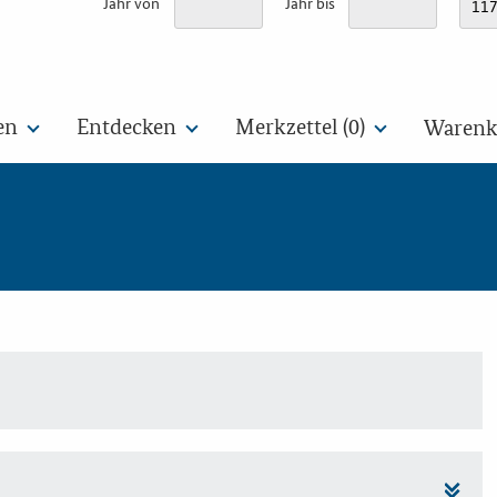
Jahr von
Jahr bis
en
Entdecken
Merkzettel (
0
)
Warenko